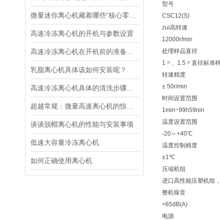
型号
微量迷你离心机藏着哪些“核心零件”？拆开看，每一处都藏着巧思！
CSC12(S)
zui高转速
高速冷冻离心机的开机与参数设置
12000r/min
高速冷冻离心机在开机前的准备工作
处理样品直径
1〃、1.5〃直径标准
乳脂离心机具体该如何安装呢？
转速精度
± 50r/min
高速冷冻离心机具体的清洗步骤是怎样的呢？
时间设置范围
超越常规：微量高速离心机的惊人应用
1min~99h59nin
温度设置范围
谈谈脱帽离心机的性能与安装事项
-20～+40℃
低速大容量冷冻离心机
温度控制精度
±1℃
如何正确使用离心机
压缩机组
进口高性能压塑机组，
整机噪音
<65dB(A)
电源