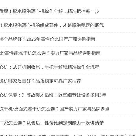
后腿！胶水脱泡离心机操作全解，精准把控每一步
！胶水脱泡离心机的组成部件，才是脱泡稳定的底气
哪个品牌好？2026年高性价比国产厂商选购指南
比/高性能冻干机怎么选？实力厂家与品牌选购指南
心机：从开机到收尾，手把手解锁精准操作全流程
燥机哪家质量好？品质稳定可靠厂家推荐
心机保养：别等故障才后悔！这些细节让设备多用3年
冻干机/桌面式冻干机怎么选？国产实力厂家与品牌盘点
厂家怎么选？从售后、性价比到定制能力一次讲清楚