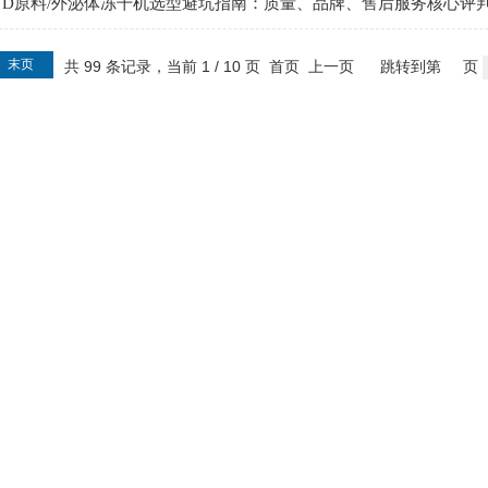
IVD原料/外泌体冻干机选型避坑指南：质量、品牌、售后服务核心评
末页
共 99 条记录，当前 1 / 10 页 首页 上一页
跳转到第
页