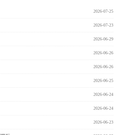
2026-07-25
2026-07-23
2026-06-29
2026-06-26
2026-06-26
2026-06-25
2026-06-24
2026-06-24
2026-06-23