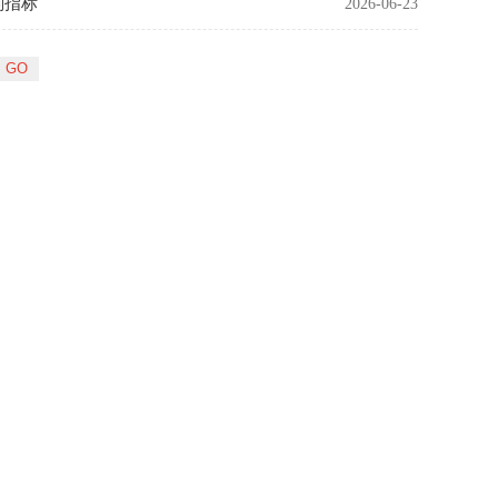
判指标
2026-06-23