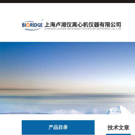
产品目录
技术文章