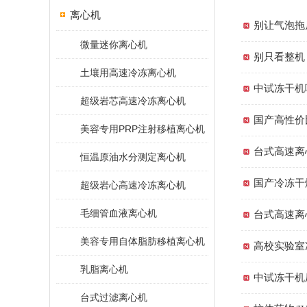
离心机
别让气泡拖
微量迷你离心机
别只看整机
土壤用高速冷冻离心机
中试冻干机
超级岩芯高速冷冻离心机
国产高性价
美容专用PRP注射移植离心机
台式高速离
恒温原油水分测定离心机
国产冷冻干
超级岩心高速冷冻离心机
毛细管血液离心机
台式高速离
美容专用自体脂肪移植离心机
高校实验室
乳脂离心机
中试冻干机
台式过滤离心机