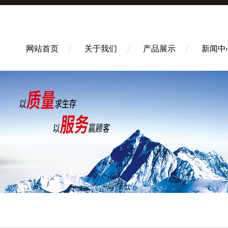
网站首页
关于我们
产品展示
新闻中