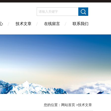
心
技术文章
在线留言
联系我们
您的位置：
网站首页
>技术文章