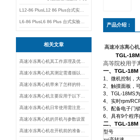
L12-86 PlusL12 86 Plus台式实验室基础型冻干机
L6-86 PlusL6 86 Plus 台式实验室基础型冻干机
产品介绍：
相关文章
高速冷冻离心
TGL-18M
高速冷冻离心机其工作原理及优点分别如下
高等院校用于
一、TGL-18M
高速冷冻离心机其测定需遵循以下步骤
1
、微机控制，
高速冷冻离心机带来了怎样的特点呢？
2
、触摸面板，
3
、
TGL-18MS
高速冷冻离心机主要应用于以下几大领域！
4
、实时
rpm/RC
高速冷冻离心机日常使用需注意什么？
5
、配备电子门
6
、具有
9
个程序
高速冷冻离心机的开机与参数设置
二、TGL-18M
高速冷冻离心机在开机前的准备工作
型号
zui高转速