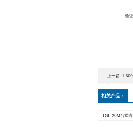
验
上一篇 :
L6
相关产品：
TGL-20M台