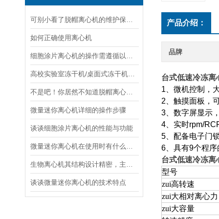
可别小看了脱帽离心机的维护保养！
产品介绍：
如何正确使用离心机
品牌
细胞涂片离心机的操作需遵循以下步骤
高校实验室冻干机/桌面式冻干机怎么选？国产实力厂家与品牌盘点
台式低速冷冻离
1
、微机控制，
不是吧！你居然不知道脱帽离心机在使用时的注意事项？
2
、触摸面板，
微量迷你离心机详细的操作步骤
3
、数字屏显示
4
、实时
rpm/RC
谈谈细胞涂片离心机的性能与功能
5
、配备电子门
微量迷你离心机在使用时有什么需要注意的！
6
、具有
9
个程序
台式低速冷冻离
生物离心机其结构设计精密，主要由以下几个核心部分组成
型号
谈谈微量迷你离心机的技术特点
zui高转速
zui大相对离心力
zui大容量