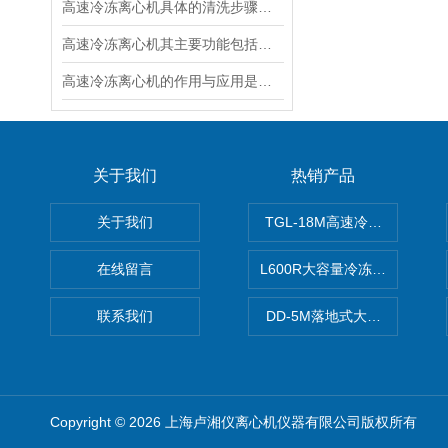
高速冷冻离心机具体的清洗步骤是怎样的呢？
高速冷冻离心机其主要功能包括以下几个方面
高速冷冻离心机的作用与应用是什么？
关于我们
热销产品
关于我们
TGL-18M高速冷冻离心机厂
在线留言
L600R大容量冷冻离心机报价
联系我们
DD-5M落地式大容量离心机
Copyright © 2026 上海卢湘仪离心机仪器有限公司版权所有