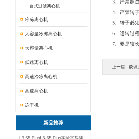
3、严禁超过
台式过滤离心机
4、严禁转子不
冷冻离心机
5、转子必须正
6、运转过程
大容量冷冻离心机
7、要是较长时
大容量离心机
低速离心机
上一篇 :
谈谈
高速冷冻离心机
高速离心机
冻干机
新品推荐
L3 65 PlusL3-65 Plus实验室基础型冻干机