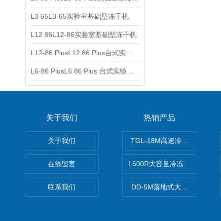
L3 65L3-65实验室基础型冻干机
L12 86L12-86实验室基础型冻干机
L12-86 PlusL12 86 Plus台式实验室基础型冻干机
L6-86 PlusL6 86 Plus 台式实验室基础型冻干机
关于我们
热销产品
关于我们
TGL-18M高速冷冻离心机厂
在线留言
L600R大容量冷冻离心机报价
联系我们
DD-5M落地式大容量离心机