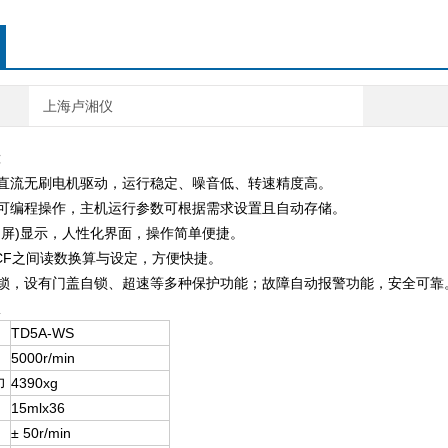
上海卢湘仪
直流无刷电机驱动，运行稳定、噪音低、转速精度高。
可编程操作，主机运行参数可根据需求设置且自动存储。
)
晶屏
显示，人性化界面，操作简单便捷。
CF
之间读数换算与设定，方便快捷。
锁，设有门盖自锁、超速等多种保护功能；故障自动报警功能，安全可靠
TD5A-WS
5000r/min
力
4390xg
15mlx36
± 50r/min