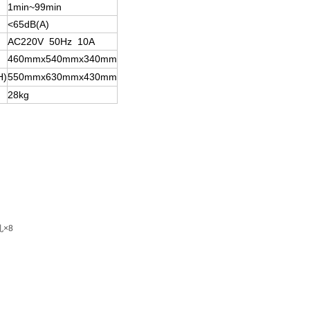
1min~99min
<65dB(A)
AC220V
50Hz
10A
460mmx540mmx340mm
H)
550mmx630mmx430mm
28kg
×8