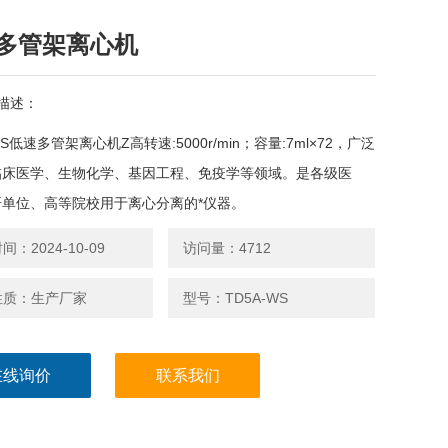
多管架离心机
描述：
WS低速多管架离心机Z高转速:5000r/min；容量:7ml×72，广泛
临床医学、生物化学、基因工程、免疫学等领域。是各级医
研单位、高等院校用于离心分离的*仪器。
：2024-10-09
访问量：4712
性质：生产厂家
型号：TD5A-WS
在线询价
联系我们