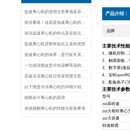
低速离心机的使用注意事项及安装注意事项
产品介绍：
你没看错！这就是低速离心机的日常保养技巧
品牌
述说低速离心机的特点及安装注意事项！
低速离心机居然有如此之多的优势
主要技术性能
1
、微机控制，
低速离心机的保养，是可延长其寿命的关键
2
、触摸面板，
一文搞清楚血型卡恒温孵育器的主要功能
3
(
、数字屏
液
4
rpm/R
、实时
高速冷冻离心机日常使用需注意什么？
5
、配备电子门
以下便是冷冻离心机的详细介绍
主要技术参数
型号
细胞涂片离心机的原理
zui高转速
谈谈脱帽离心机的性能与安装事项
zui大相对离心
zui大容量
转速精度