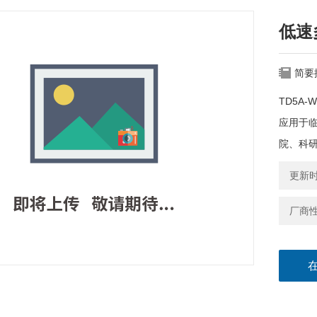
低速
简要
TD5A-
应用于
院、科
更新时间
厂商