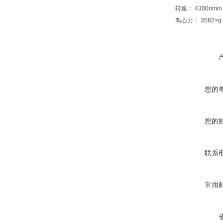
转速： 4300r/min
离心力： 3582×g
您的
您的
联系
常用