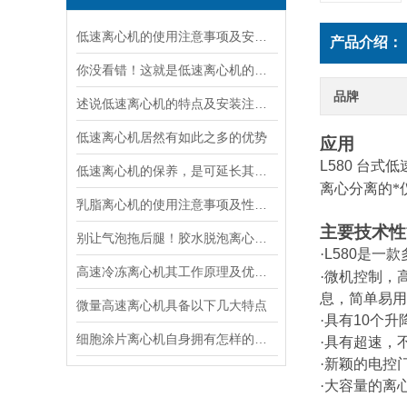
低速离心机的使用注意事项及安装注意事项
产品介绍：
你没看错！这就是低速离心机的日常保养技巧
品牌
述说低速离心机的特点及安装注意事项！
低速离心机居然有如此之多的优势
应用
L580
台式低
低速离心机的保养，是可延长其寿命的关键
离心分离的*
乳脂离心机的使用注意事项及性能特点
主要技术性
别让气泡拖后腿！胶水脱泡离心机操作全解，精准把控每一步
·
L580
是一款
高速冷冻离心机其工作原理及优点分别如下
·微机控制，
息，简单易用
微量高速离心机具备以下几大特点
·具有
10
个升
细胞涂片离心机自身拥有怎样的特点呢？
·具有超速，
·新颖的电控
·大容量的离