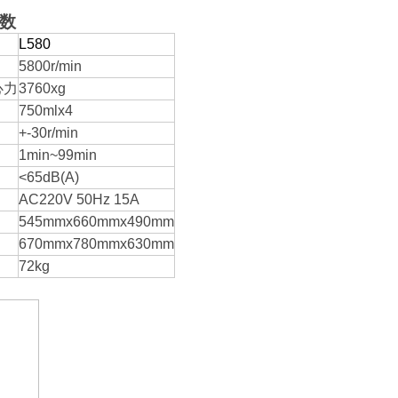
数
L580
5800r/min
心力
3760xg
750mlx4
+-30r/min
围
1min~99min
<65dB(A)
AC220V 50Hz 15A
545mmx660mmx490mm
670mmx780mmx630mm
72kg