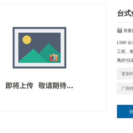
台式
简要
L580
工程、
离的*仪
更新时间
厂商