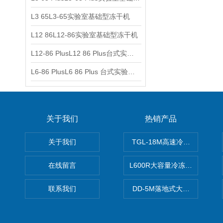
L3 65L3-65实验室基础型冻干机
L12 86L12-86实验室基础型冻干机
L12-86 PlusL12 86 Plus台式实验室基础型冻干机
L6-86 PlusL6 86 Plus 台式实验室基础型冻干机
关于我们
热销产品
关于我们
TGL-18M高速冷冻离心机厂
在线留言
L600R大容量冷冻离心机报价
联系我们
DD-5M落地式大容量离心机