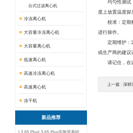
均匀性测试：为
台式过滤离心机
度上放置温度探
冷冻离心机
校准：定期校准
大容量冷冻离心机
进行操作。
定期维护：定期
大容量离心机
或生产商的建议
低速离心机
请记住，在调整
高速冷冻离心机
上一篇 :
深耕离
高速离心机
冻干机
新品推荐
L3 65 PlusL3-65 Plus实验室基础型冻干机