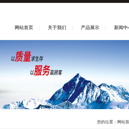
网站首页
关于我们
产品展示
新闻中
您的位置：
网站