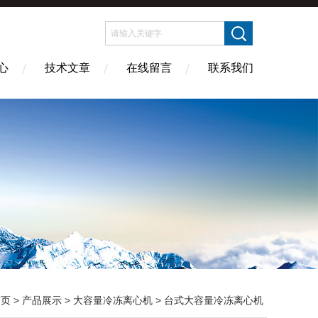
心
技术文章
在线留言
联系我们
首页
>
产品展示
>
大容量冷冻离心机
>
台式大容量冷冻离心机