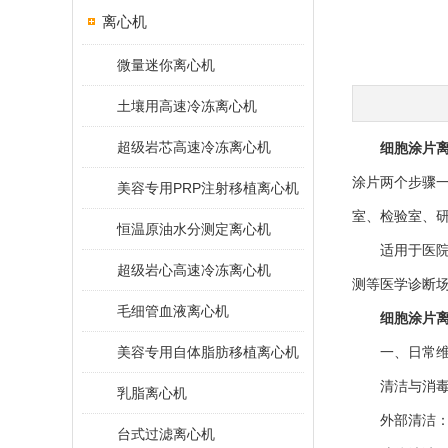
离心机
微量迷你离心机
土壤用高速冷冻离心机
超级岩芯高速冷冻离心机
细胞涂片
涂片两个步骤
美容专用PRP注射移植离心机
室、检验室、
恒温原油水分测定离心机
适用于医院临
超级岩心高速冷冻离心机
测等医学诊断
毛细管血液离心机
细胞涂片
美容专用自体脂肪移植离心机
一、日常维
清洁与消
乳脂离心机
外部清洁：每
台式过滤离心机