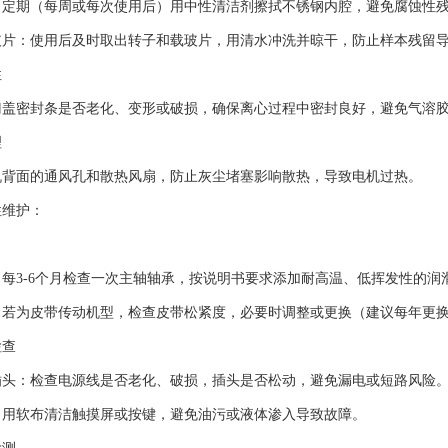
期（每周或每次使用后）用中性清洁剂擦拭不锈钢内腔，避免腐蚀性残
：使用后及时取出转子和载玻片，用清水冲洗并晾干，防止样本残留导
性
密封条是否老化、变形或破损，确保离心过程中密封良好，避免气溶胶
理
面的通风孔和散热风扇，防止灰尘堵塞影响散热，导致电机过热。
维护：
3-6个月检查一次主轴轴承，按说明书要求添加耐高温、低挥发性的润
为皮带传动机型，检查皮带松紧度，必要时调整或更换（建议每年更换
查
：检查电源线是否老化、破损，插头是否松动，避免漏电或短路风险
软布清洁触摸屏或按键，避免油污或液体渗入导致故障。