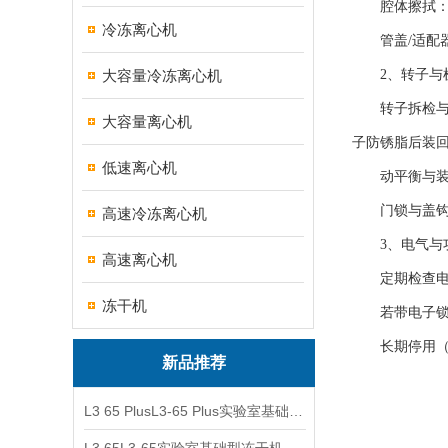
腔体擦拭：用
冷冻离心机
管盖/适配器归
大容量冷冻离心机
2、转子与机
转子拆检与防
大容量离心机
子防锈脂后装
低速离心机
动平衡与装载
门锁与盖钩：
高速冷冻离心机
3、电气与
高速离心机
定期检查电源
冻干机
若带电子锁/
长期停用（>
新品推荐
L3 65 PlusL3-65 Plus实验室基础型冻干机