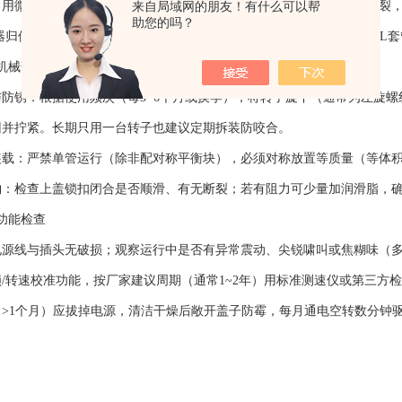
微湿软布擦净内腔壁、上盖密封条及外壳，保持干燥。若样品管破裂，
来自局域网的朋友！有什么可以帮
助您的吗？
位：确认角转子或水平转子附件无变形，适配器（如0.5mL转1.5mL
械部件维护
锈：根据使用频次（每3~6个月或换季），将转子旋下（通常为左旋螺
回并拧紧。长期只用一台转子也建议定期拆装防咬合。
：严禁单管运行（除非配对称平衡块），必须对称放置等质量（等体积
检查上盖锁扣闭合是否顺滑、有无断裂；若有阻力可少量加润滑脂，确
功能检查
线与插头无破损；观察运行中是否有异常震动、尖锐啸叫或焦糊味（多
转速校准功能，按厂家建议周期（通常1~2年）用标准测速仪或第三方检
1个月）应拔掉电源，清洁干燥后敞开盖子防霉，每月通电空转数分钟