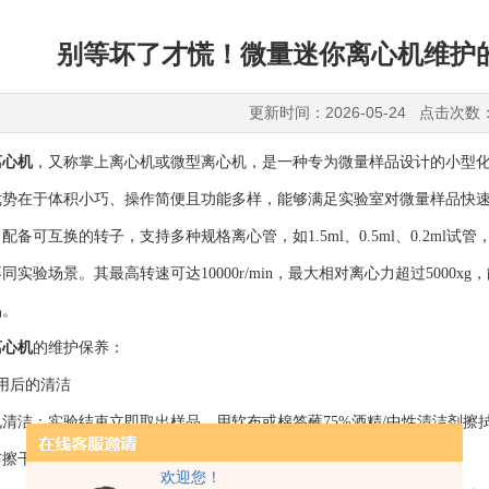
别等坏了才慌！微量迷你离心机维护
更新时间：2026-05-24 点击次数
离心机
，又称掌上离心机或微型离心机，是一种专为微量样品设计的小型
优势在于体积小巧、操作简便且功能多样，能够满足实验室对微量样品快
互换的转子，支持多种规格离心管，如1.5ml、0.5ml、0.2ml试管，以
同实验场景。其最高转速可达10000r/min，最大相对离心力超过500
品。
离心机
的维护保养：
用后的清洁
洁：实验结束立即取出样品，用软布或棉签蘸75%酒精/中性清洁剂擦
布擦干。严禁液体流入转子轴芯或电机轴缝隙，以防腐蚀卡死。
欢迎您！