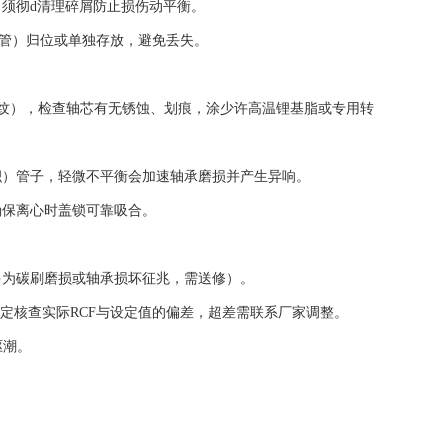
须彻d清理碎屑防止损伤动平衡。
套管）归位或单独存放，避免丢失。
纹），检查轴芯有无锈蚀、划痕，涂少许高温锂基脂或专用转
）管子，轻微不平衡会加速轴承磨损并产生异响。
保离心时盖锁可靠吸合。
为碳刷磨损或轴承损坏征兆，需送修）。
定核查实际RCF与设定值的偏差，超差需联系厂家调整。
驱潮。