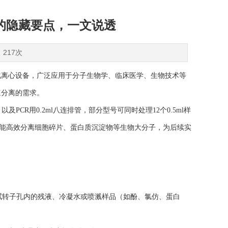
的隐藏要点，一文说透
：217次
化离心设备，广泛应用于分子生物学、临床医学、生物技术等
速分离的需求。
及PCR用0.2ml八连排管，部分型号可同时处理12个0.5ml样
0xg，能高效分离细胞碎片、蛋白质沉淀物等生物大分子，为后续实
拭转子孔内的残液、冷凝水或喷溅样品（如酚、氯仿、蛋白