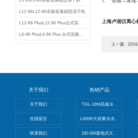
L3 65L3-65实验室基础型冻干机
1.
登陆→发现
L12 86L12-86实验室基础型冻干机
上海卢湘仪离心
L12-86 PlusL12 86 Plus台式实验室基础型冻干机
L6-86 PlusL6 86 Plus 台式实验室基础型冻干机
上一篇 :
201
关于我们
热销产品
关于我们
TGL-18M高速冷冻离心机厂
在线留言
L600R大容量冷冻离心机报价
联系我们
DD-5M落地式大容量离心机