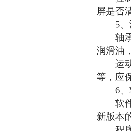
屏是否
5、
轴承润
润滑油
运动部
等，应
6、软
软件更
新版本
程序检