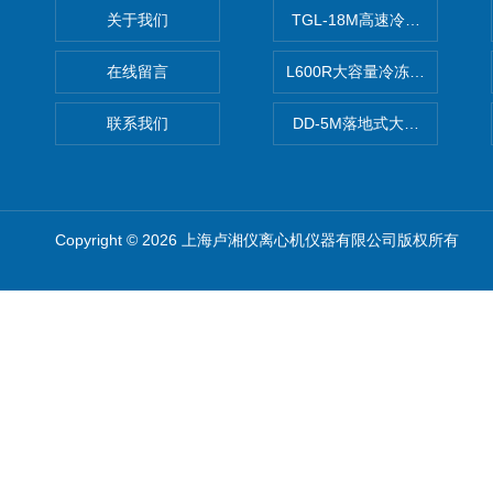
关于我们
TGL-18M高速冷冻离心机厂
在线留言
L600R大容量冷冻离心机报价
联系我们
DD-5M落地式大容量离心机
Copyright © 2026 上海卢湘仪离心机仪器有限公司版权所有