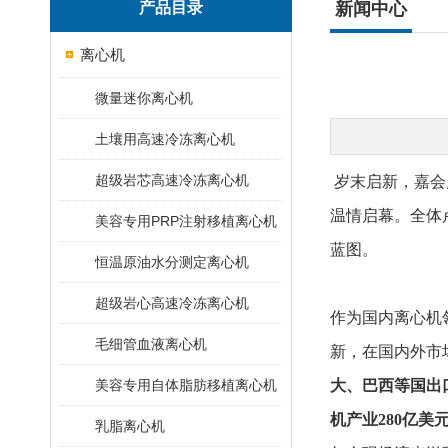
产品目录
新闻中心
离心机
微量迷你离心机
土壤用高速冷冻离心机
超级岩芯高速冷冻离心机
岁末启新，嘉会启
温情启幕。全体
美容专用PRP注射移植离心机
蓝图。
恒温原油水分测定离心机
超级岩心高速冷冻离心机
作为国内离心机
毛细管血液离心机
新，在国内外市
美容专用自体脂肪移植离心机
大、巴西等国出
机产业280亿
乳脂离心机